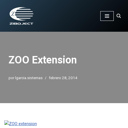
Saltar
al
contenido
ZOO Extension
por
lgarcia.sistemas
febrero 28, 2014