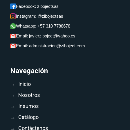
Facebook: zibojectsas
Instagram: @zibojectsas
Whatsapp: +57 310 7788678
Email: javierziboject@yahoo.es
Email: administracion@ziboject.com
Navegación
→
Inicio
→
Nosotros
→
Insumos
→
Catálogo
→
Contáctenos