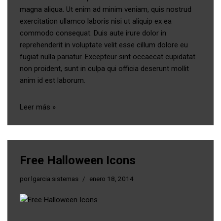
magna aliqua. Ut enim ad minim veniam, quis nostrud
exercitation ullamco laboris nisi ut aliquip ex ea
commodo consequat. Duis aute irure dolor in
reprehenderit in voluptate velit esse cillum dolore eu
fugiat nulla pariatur. Excepteur sint occaecat cupidatat
non proident, sunt in culpa qui officia deserunt mollit
anim id est laborum.
Leer más »
Free Halloween Icons
por
lgarcia.sistemas
enero 18, 2014