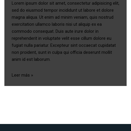
Lorem ipsum dolor sit amet, consectetur adipisicing elit,
sed do eiusmod tempor incididunt ut labore et dolore
magna aliqua. Ut enim ad minim veniam, quis nostrud
exercitation ullamco laboris nisi ut aliquip ex ea
commodo consequat. Duis aute irure dolor in
reprehenderit in voluptate velit esse cillum dolore eu
fugiat nulla pariatur. Excepteur sint occaecat cupidatat
non proident, sunt in culpa qui officia deserunt mollit
anim id est laborum.
Leer más »