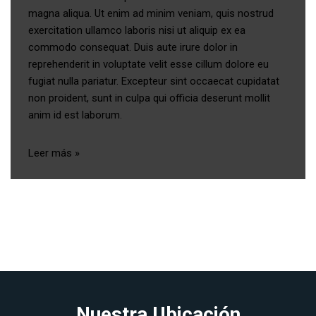
magna aliqua. Ut enim ad minim veniam, quis nostrud
exercitation ullamco laboris nisi ut aliquip ex ea
commodo consequat. Duis aute irure dolor in
reprehenderit in voluptate velit esse cillum dolore eu
fugiat nulla pariatur. Excepteur sint occaecat cupidatat
non proident, sunt in culpa qui officia deserunt mollit
anim id est laborum.
Leer más »
Nuestra Ubicación