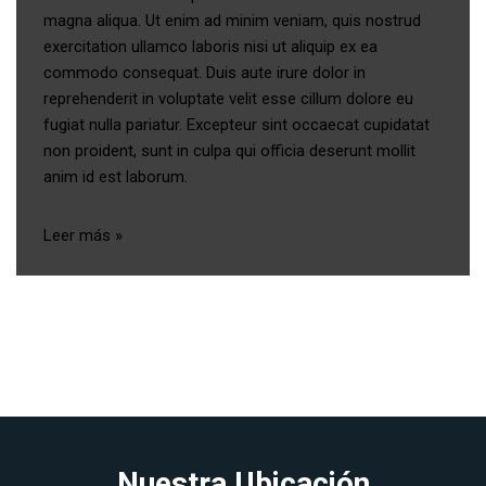
magna aliqua. Ut enim ad minim veniam, quis nostrud
exercitation ullamco laboris nisi ut aliquip ex ea
commodo consequat. Duis aute irure dolor in
reprehenderit in voluptate velit esse cillum dolore eu
fugiat nulla pariatur. Excepteur sint occaecat cupidatat
non proident, sunt in culpa qui officia deserunt mollit
anim id est laborum.
Leer más »
Nuestra Ubicación