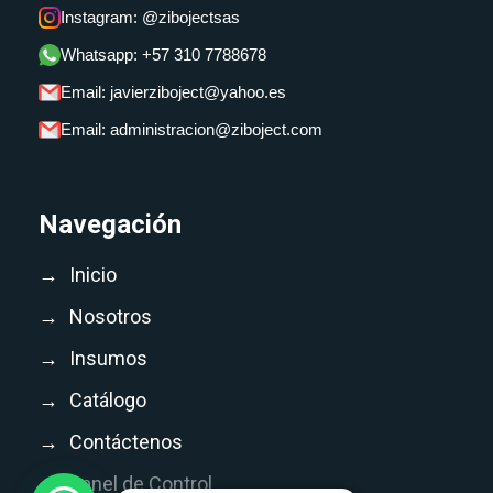
Instagram: @zibojectsas
Whatsapp: +57 310 7788678
Email: javierziboject@yahoo.es
Email: administracion@ziboject.com
Navegación
→
Inicio
→
Nosotros
→
Insumos
→
Catálogo
→
Contáctenos
→
Panel de Control