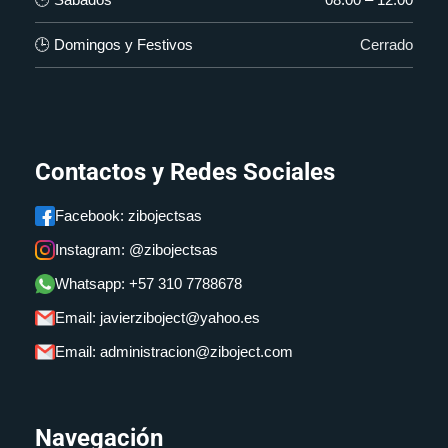
🕒 Domingos y Festivos
Cerrado
Contactos y Redes Sociales
Facebook: zibojectsas
Instagram: @zibojectsas
Whatsapp: +57 310 7788678
Email: javierziboject@yahoo.es
Email: administracion@ziboject.com
Navegación