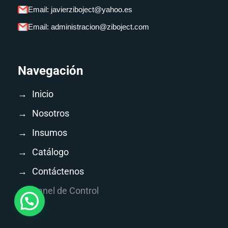
Email: javierziboject@yahoo.es
Email: administracion@ziboject.com
Navegación
→
Inicio
→
Nosotros
→
Insumos
→
Catálogo
→
Contáctenos
→
Panel de Control