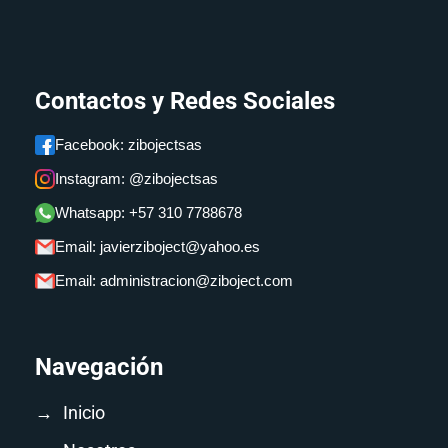
Contactos y Redes Sociales
Facebook: zibojectsas
Instagram: @zibojectsas
Whatsapp: +57 310 7788678
Email: javierziboject@yahoo.es
Email: administracion@ziboject.com
Navegación
→
Inicio